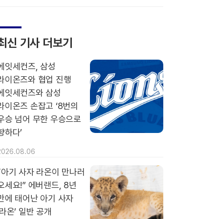
최신 기사 더보기
에잇세컨즈, 삼성
라이온즈와 협업 진행
에잇세컨즈와 삼성
라이온즈 손잡고 ‘8번의
우승 넘어 무한 우승으로
향하다’
2026.08.06
“아기 사자 라온이 만나러
오세요!” 에버랜드, 8년
만에 태어난 아기 사자
‘라온’ 일반 공개