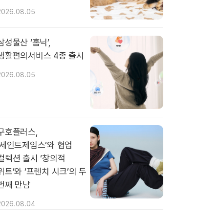
2026.08.05
삼성물산 ‘홈닉’,
생활편의서비스 4종 출시
2026.08.05
구호플러스,
‘세인트제임스’와 협업
컬렉션 출시 ‘창의적
위트’와 ‘프렌치 시크’의 두
번째 만남
2026.08.04