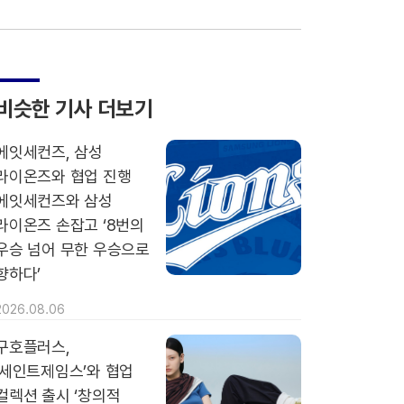
비슷한 기사 더보기
에잇세컨즈, 삼성
라이온즈와 협업 진행
에잇세컨즈와 삼성
라이온즈 손잡고 ‘8번의
우승 넘어 무한 우승으로
향하다’
2026.08.06
구호플러스,
‘세인트제임스’와 협업
컬렉션 출시 ‘창의적