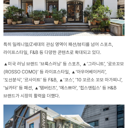
특히 밀레니얼/Z세대의 관심 영역이 패션/뷰티를 넘어 스포츠,
라이프스타일, F&B 등 다양한 콘텐츠로 확대되고 있다.
▲미국 러닝 브랜드 ‘브룩스러닝’ 등 스포츠, ▲’그라니트’, ‘로쏘꼬모
(ROSSO COMO)’ 등 라이프스타일, ▲‘아우어베이커리’,
‘도산분식’, ‘르사이트’ 등 F&B, ▲‘코스’, ’10 꼬르소 꼬모 마가찌니’,
‘닐카터’ 등 패션, ▲’탬버린즈’, ‘에스쁘아’, ‘힙스앤립스’ 등 H&B
브랜드가 시장의 활력을 더했다.