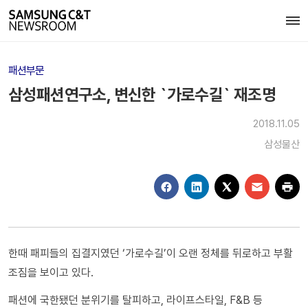
패션부문
삼성패션연구소, 변신한 `가로수길` 재조명
2018.11.05
삼성물산
한때 패피들의 집결지였던 ‘가로수길’이 오랜 정체를 뒤로하고 부활
조짐을 보이고 있다.
패션에 국한됐던 분위기를 탈피하고, 라이프스타일, F&B 등