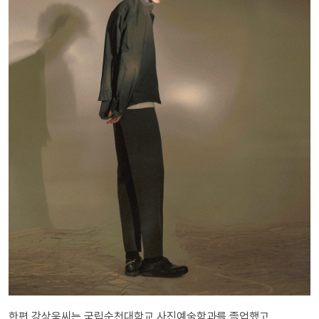
한편 강상욱씨는 국립순천대학교 사진예술학과를 졸업했고,