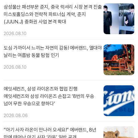
삼성물산 패션부문 준지, 중국 럭셔리 시장 본격 진출
미스토홀딩스와 전략적 파트너십 계약, 준지
(JUUN.J) 중화권 사업 본격 확대
2026.08.10
도심 가까이서 느끼는 자연의 감동! 에버랜드, 열대야
날리는 여름밤 동물 탐험 인기
2026.08.10
에잇세컨즈, 삼성 라이온즈와 협업 진행
에잇세컨즈와 삼성 라이온즈 손잡고 ‘8번의 우승
넘어 무한 우승으로 향하다’
2026.08.06
“아기 사자 라온이 만나러 오세요!” 에버랜드, 8년
만에 태어난 아기 사자 ‘라온’ 일반 공개