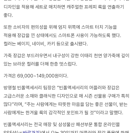
디자인을 적용해 세트로 매치하면 캐주얼한 프레피 룩을 연출하기
좋다.
또한 소비자의 편의성을 위해 엄지 위쪽에 스마트 터치 기능을
적용해 장갑을 낀 상태에서도 스마트폰 사용이 가능하도록 했다.
컬러는 베이지, 네이비, 카키 등으로 출시됐다.
가죽 장갑은 부드러우면서 내구성이 강한 이태리 천연 양가죽에 깊이
있는 브라운 컬러를 더해 한층 멋스럽다.
가격은 69,000~149,000원이다.
방영철 빈폴액세서리 팀장은 “빈폴액세서리의 머플러와 장갑은
고급스러운 소재와 클래식한 디자인으로 매 시즌 선물용 구매가 특히
많다”라며, “주는 사람에게는 따뜻한 마음을 담는 좋은 선물이, 받는
사람에게는 한겨울 룩의 감각적인 포인트가 될 것”이라고 말했다.
빈폴액세서리는 전국 매장 및 삼성물산 패션부문 통합 온라인몰
SSF샵(☞
바로가기
)에서 오는 30일까지 머플러와 장갑 품목에 한해