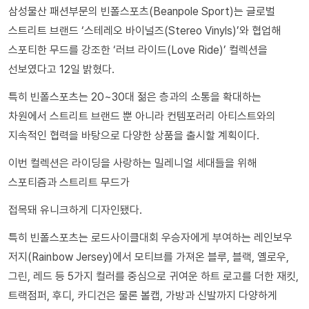
삼성물산 패션부문의 빈폴스포츠(Beanpole Sport)는 글로벌
스트리트 브랜드 ‘스테레오 바이널즈(Stereo Vinyls)’와 협업해
스포티한 무드를 강조한 ‘러브 라이드(Love Ride)’ 컬렉션을
선보였다고 12일 밝혔다.
특히 빈폴스포츠는 20~30대 젊은 층과의 소통을 확대하는
차원에서 스트리트 브랜드 뿐 아니라 컨템포러리 아티스트와의
지속적인 협력을 바탕으로 다양한 상품을 출시할 계획이다.
이번 컬렉션은 라이딩을 사랑하는 밀레니얼 세대들을 위해
스포티즘과 스트리트 무드가
접목돼 유니크하게 디자인됐다.
특히 빈폴스포츠는 로드사이클대회 우승자에게 부여하는 레인보우
저지(Rainbow Jersey)에서 모티브를 가져온 블루, 블랙, 옐로우,
그린, 레드 등 5가지 컬러를 중심으로 귀여운 하트 로고를 더한 재킷,
트랙점퍼, 후디, 카디건은 물론 볼캡, 가방과 신발까지 다양하게