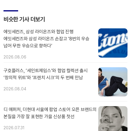
비슷한 기사 더보기
에잇세컨즈, 삼성 라이온즈와 협업 진행
에잇세컨즈와 삼성 라이온즈 손잡고 ‘8번의 우승
넘어 무한 우승으로 향하다’
2026.08.06
구호플러스, ‘세인트제임스’와 협업 컬렉션 출시
‘창의적 위트’와 ‘프렌치 시크’의 두 번째 만남
2026.08.04
디 애퍼처, 더현대 서울에 팝업 스토어 오픈 브랜드의
본질을 가장 잘 표현한 가을 신상품 첫선
2026.07.31