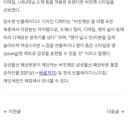
디테일, 니트/데님 소재 등을 적용한 트렌디한 버킷햇 스타일을
선보였다.
임수현 빈폴레이디스 디자인 디렉터는 “버킷햇은 올 여름 모든
복종에서 각광받는 아이템으로, 소재나 컬러, 디테일, 챙의 넓이 등에
따라 다채로운 분위기를 낸다” 라며, “챙이 넓고 끈/리본을 길게
늘어뜨려 여성스러운 느낌을 연출하거나 챙이 좁은 스타일로 영
(young)한 레트로 감성을 표현할 수 있을 것” 이라고 말했다.
삼성물산 패션부문이 제안하는 버킷햇은 삼성물산 패션부문 통합
온라인몰 SSF샵(☞
바로가기
) 및 전국 빈폴레이디스/구호/
에잇세컨즈 매장에서 만나볼 수 있다.
← 이전글
다음글 →