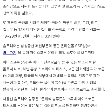
조직감으로 시원한 느낌을 더한 크루넥 및 폴로넥 등 5가지 스타일로
선택의 폭을 넓혔다.
또 팬톤이 올해의 컬러로 제안한 클래식 블루를 비롯, 그린, 레드,
옐로우 등 17가지 다양한 컬러를 적용했고, 가격은 반팔 티셔츠는
19~29만원, 긴팔 티셔츠는 33만원이다.
슬로웨어는 삼성물산 패션부문의 통합 온라인몰 SSF샵(☞
바로가기
)을 통해 아이스코튼 온라인 팝업 스토어를 오픈했다.
아이스코튼 상품 뿐 아니라 단품으로 입을 수 있는 면소재 반팔
폴로넥 니트, 리넨 혼방 스트라이프 티셔츠, 고급 면소재인 피마 코튼
(남미의 페루, 미국의 남서부에서 재배되는 목화의 일종으로 강한
내구성과 흡수성, 부드러운 질감이 특징)을 가먼트 다잉 기법을
활용해 세련된 빈티지한 컬러감이 돋보이는 피케 폴로넥도 출시했다.
나윤선 슬로웨어 팀장은 “클래식 블루톤의 크루넥 아이스코튼
티셔츠와 톤온톤 혹은 밝은 컬러의 팬츠를 매칭하면 청량하면서