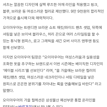
셔츠는 깔끔한 디자인에 살짝 루즈한 어깨 라인을 적용했고 핑크,
블루, 브라운 등 여성스러운 컬러로 제안했다. 9만 9천원의 합리적인
가격으로 출시해 더욱 매력적이다.
오이아우어는 트렌디한 브라운 쇼트 재킷/와이드 팬츠 셋업, 뒤쪽에
셔링을 넣은 브이넥 블라우스, 허리 끈으로 여러 스타일링을 할 수
있는 튜닉형 원피스, 로고 그래픽을 새긴 오버 사이즈 맨투맨 등도
함께 선보였다.
이지연 오이아우어 팀장은 “오이아우어는 여성스러움과 실용성을
조화한 옷을 추구하는 브랜드로서 이번 시즌에는 베이직한 디자인의
‘에이블 시리즈’를 선보인다” 라며, “올 가을에는 브라운 컬러의
재킷/팬츠 셋업, 여성스러운 네크라인이나 셔링 디테일을 넣은
원피스로 은은한 분위기를 자아내는 룩을 연출해보길 바란다” 라고
말했다.
오이아우어의 가을 컬렉션은 삼성물산 패션부문 통합 온라인몰
SSF샵(☞
바로가기
)에서 만나볼 수 있다.