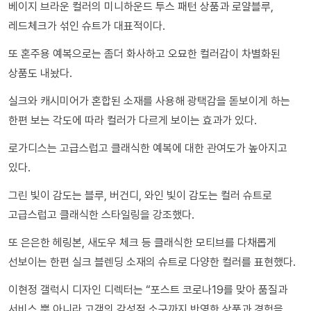
베이지 브라운 컬러의 미니하운드 투스 패턴 상품과 로얄블루,
레드체크가 섞인 슈트가 대표적이다.
또 혼주용 예복으로는 좀더 화사하고 오묘한 컬러감이 차별화된
상품도 내놨다.
실크와 캐시미어가 혼합된 소재를 사용해 광택감을 돋보이게 하는
한편 보는 각도에 따라 컬러가 다르게 보이는 효과가 있다.
로가디스는 고급스럽고 클래식한 예복에 대한 관여도가 높아지고
있다.
그린 빛이 감도는 블루, 버건디, 와인 빛이 감도는 컬러 슈트로
고급스럽고 클래식한 스타일링을 강조했다.
또 은은한 헤링본, 새도우 체크 등 클래식한 모티브를 다채롭게
선보이는 한편 실크 블렌딩 소재의 슈트로 다양한 컬러를 표현했다.
이현정 갤럭시 디자인 디렉터는 “포스트 코로나19를 맞아 품질과
서비스 뿐 아니라 고객의 감성적 소구까지 반영한 상품과 경험을