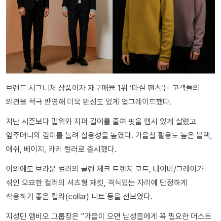
브랜드 시그니처 상품이자 재구매율 1위 ‘마실 팬츠’는 고객들의
의견을 적극 반영해 더욱 완성도 있게 업그레이드했다.
지난 시즌보다 밑위와 지퍼 길이를 줄여 핏을 맵시 있게 살렸고
앞주머니의 깊이를 늘려 실용성을 높였다. 가을철 활용도 높은 블랙,
애쉬, 베이지, 카키 컬러로 출시했다.
이외에도 브라운 컬러의 글렌 체크 트렌치 코트, 네이비/그레이가
섞인 오묘한 컬러의 셔츠형 재킷, 격식있는 자리에 단정하게
착용하기 좋은 칼라(collar) 니트 등을 선보였다.
지성민 엠비오 그룹장은 “가을이 오면 남성들에게 꼭 필요한 머스트