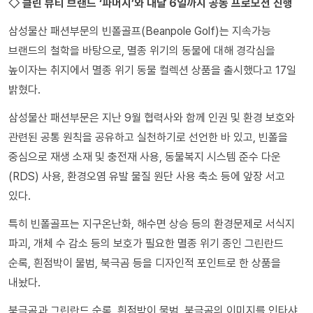
◇ 클린 뷰티 브랜드 ‘파머시’와 내달 6일까지 공동 프로모션 진행
삼성물산 패션부문의 빈폴골프(Beanpole Golf)는 지속가능
브랜드의 철학을 바탕으로, 멸종 위기의 동물에 대해 경각심을
높이자는 취지에서 멸종 위기 동물 컬렉션 상품을 출시했다고 17일
밝혔다.
삼성물산 패션부문은 지난 9월 협력사와 함께 인권 및 환경 보호와
관련된 공통 원칙을 공유하고 실천하기로 선언한 바 있고, 빈폴을
중심으로 재생 소재 및 충전재 사용, 동물복지 시스템 준수 다운
(RDS) 사용, 환경오염 유발 물질 원단 사용 축소 등에 앞장 서고
있다.
특히 빈폴골프는 지구온난화, 해수면 상승 등의 환경문제로 서식지
파괴, 개체 수 감소 등의 보호가 필요한 멸종 위기 종인 그린란드
순록, 흰점박이 물범, 북극곰 등을 디자인적 포인트로 한 상품을
내놨다.
북극곰과 그린란드 순록, 흰점박이 물범, 북극곰의 이미지를 인타샤