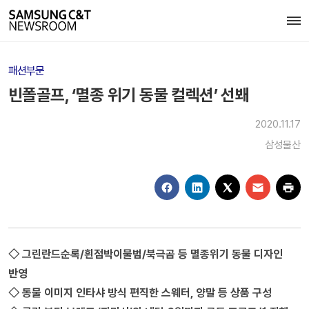
패션부문
빈폴골프, ‘멸종 위기 동물 컬렉션’ 선봬
2020.11.17
삼성물산
◇ 그린란드순록/흰점박이물범/북극곰 등 멸종위기 동물 디자인
반영
◇ 동물 이미지 인타샤 방식 편직한 스웨터, 양말 등 상품 구성