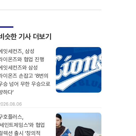
비슷한 기사 더보기
에잇세컨즈, 삼성
라이온즈와 협업 진행
에잇세컨즈와 삼성
라이온즈 손잡고 ‘8번의
우승 넘어 무한 우승으로
향하다’
2026.08.06
구호플러스,
‘세인트제임스’와 협업
컬렉션 출시 ‘창의적