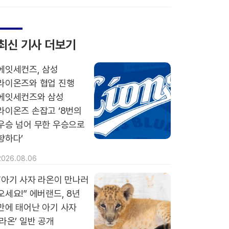
최신 기사 더보기
에잇세컨즈, 삼성
라이온즈와 협업 진행
에잇세컨즈와 삼성
라이온즈 손잡고 ‘8번의
우승 넘어 무한 우승으로
향하다’
2026.08.06
“아기 사자 라온이 만나러
오세요!” 에버랜드, 8년
만에 태어난 아기 사자
‘라온’ 일반 공개