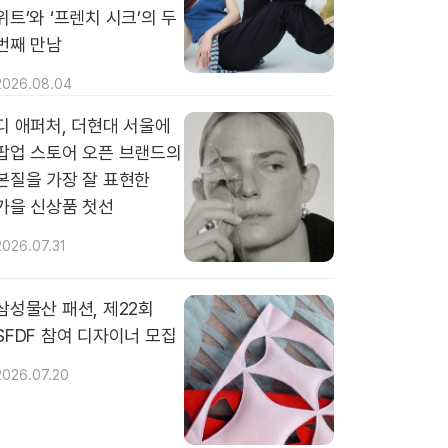
위트’와 ‘프렌치 시크’의 두
번째 만남
2026.08.04
디 애퍼처, 더현대 서울에
팝업 스토어 오픈 브랜드의
본질을 가장 잘 표현한
가을 신상품 첫선
2026.07.31
삼성물산 패션, 제22회
SFDF 참여 디자이너 모집
2026.07.20