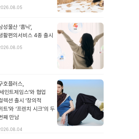
2026.08.05
삼성물산 ‘홈닉’,
생활편의서비스 4종 출시
2026.08.05
구호플러스,
‘세인트제임스’와 협업
컬렉션 출시 ‘창의적
위트’와 ‘프렌치 시크’의 두
번째 만남
2026.08.04