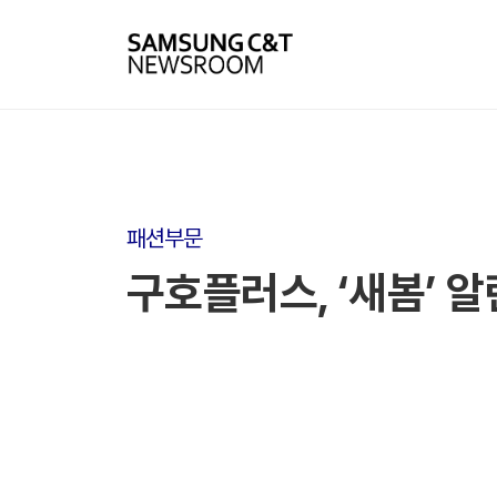
패션부문
구호플러스, ‘새봄’ 