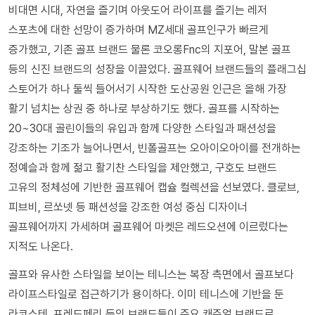
비대면 시대, 자연을 즐기며 아웃도어 라이프를 즐기는 레저
스포츠에 대한 선망이 증가하며 MZ세대 골프인구가 빠르게
증가했고, 기존 골프 브랜드 물론 코오롱Fnc의 지포어, 말본 골프
등의 신진 브랜드의 성장을 이끌었다. 골프웨어 브랜드들의 플래그십
스토어가 하나 둘씩 들어서기 시작한 도산공원 인근은 올해 가장
활기 넘치는 상권 중 하나로 부상하기도 했다. 골프를 시작하는
20~30대 골린이들의 유입과 함께 다양한 스타일과 패션성을
강조하는 기조가 늘어나면서, 빈폴골프는 오아이오아이를 전개하는
정예슬과 함께 젊고 활기찬 스타일을 제안했고, 구호도 브랜드
고유의 정체성에 기반한 골프웨어 캡슐 컬렉션을 선보였다. 클로브,
피브비, 르쏘넷 등 패션성을 강조한 여성 중심 디자이너
골프웨어까지 가세하며 골프웨어 마켓은 레드오션에 이르렀다는
지적도 나온다.
골프와 유사한 스타일을 보이는 테니스는 복장 측면에서 골프보다
라이프스타일로 접근하기가 용이하다. 이미 테니스에 기반을 둔
라코스테, 프레드페리 등의 브랜드들이 주요 캐주얼 브랜드로