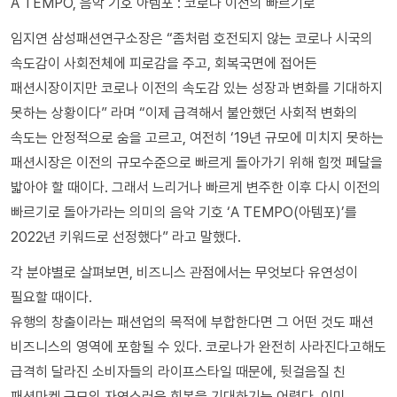
A TEMPO, 음악 기호 아템포 : 코로나 이전의 빠르기로
임지연 삼성패션연구소장은 “좀처럼 호전되지 않는 코로나 시국의
속도감이 사회전체에 피로감을 주고, 회복국면에 접어든
패션시장이지만 코로나 이전의 속도감 있는 성장과 변화를 기대하지
못하는 상황이다” 라며 “이제 급격해서 불안했던 사회적 변화의
속도는 안정적으로 숨을 고르고, 여전히 ‘19년 규모에 미치지 못하는
패션시장은 이전의 규모수준으로 빠르게 돌아가기 위해 힘껏 페달을
밟아야 할 때이다. 그래서 느리거나 빠르게 변주한 이후 다시 이전의
빠르기로 돌아가라는 의미의 음악 기호 ‘A TEMPO(아템포)’를
2022년 키워드로 선정했다” 라고 말했다.
각 분야별로 살펴보면, 비즈니스 관점에서는 무엇보다 유연성이
필요할 때이다.
유행의 창출이라는 패션업의 목적에 부합한다면 그 어떤 것도 패션
비즈니스의 영역에 포함될 수 있다. 코로나가 완전히 사라진다고해도
급격히 달라진 소비자들의 라이프스타일 때문에, 뒷걸음질 친
패션마켓 규모의 자연스러운 회복을 기대하기는 어렵다. 이미