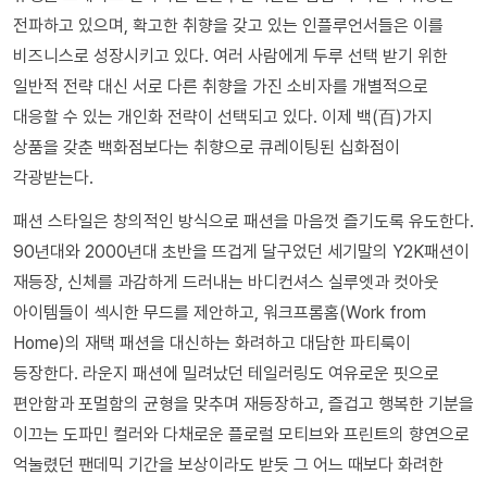
전파하고 있으며, 확고한 취향을 갖고 있는 인플루언서들은 이를
비즈니스로 성장시키고 있다. 여러 사람에게 두루 선택 받기 위한
일반적 전략 대신 서로 다른 취향을 가진 소비자를 개별적으로
대응할 수 있는 개인화 전략이 선택되고 있다. 이제 백(百)가지
상품을 갖춘 백화점보다는 취향으로 큐레이팅된 십화점이
각광받는다.
패션 스타일은 창의적인 방식으로 패션을 마음껏 즐기도록 유도한다.
90년대와 2000년대 초반을 뜨겁게 달구었던 세기말의 Y2K패션이
재등장, 신체를 과감하게 드러내는 바디컨셔스 실루엣과 컷아웃
아이템들이 섹시한 무드를 제안하고, 워크프롬홈(Work from
Home)의 재택 패션을 대신하는 화려하고 대담한 파티룩이
등장한다. 라운지 패션에 밀려났던 테일러링도 여유로운 핏으로
편안함과 포멀함의 균형을 맞추며 재등장하고, 즐겁고 행복한 기분을
이끄는 도파민 컬러와 다채로운 플로럴 모티브와 프린트의 향연으로
억눌렸던 팬데믹 기간을 보상이라도 받듯 그 어느 때보다 화려한