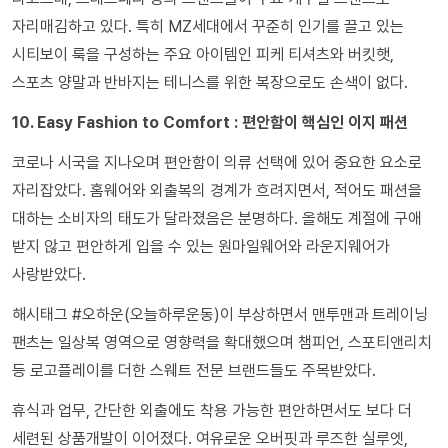
자리매김하고 있다. 특히 MZ세대에서 꾸준히 인기를 끌고 있는
시티보이 룩을 구성하는 주요 아이템인 피케 티셔츠와 버킷햇,
스포츠 양말과 반바지는 테니스를 위한 복장으로도 손색이 없다.
10. Easy Fashion to Comfort : 편안함이 핵심인 이지 패션
코로나 시국을 지나오며 편안함이 의류 선택에 있어 중요한 요소로
자리잡았다. 홈웨어와 외출복의 경계가 흐려지면서, 적어도 패션을
대하는 소비자의 태도가 달라졌음은 분명하다. 올해도 계절에 구애
받지 않고 편안하게 입을 수 있는 원마일웨어와 라운지웨어가
사랑받았다.
해시태그 #오하운(오늘하루운동)이 부상하면서 맨투맨과 트레이닝
팬츠는 일상복 영역으로 영향력을 확대했으며 챔피언, 스포티앤리치
등 로고플레이를 더한 스웨트 전문 브랜드들도 주목받았다.
휴식과 업무, 간단한 외출에도 착용 가능한 편안하면서도 보다 더
세련된 상품개발이 이어졌다. 여유로운 오버핏과 루즈한 실루엣,