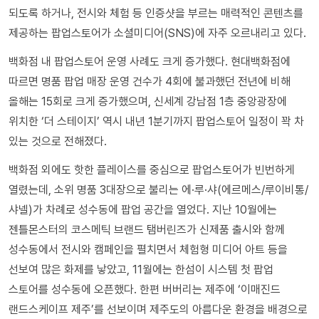
되도록 하거나, 전시와 체험 등 인증샷을 부르는 매력적인 콘텐츠를
제공하는 팝업스토어가 소셜미디어(SNS)에 자주 오르내리고 있다.
백화점 내 팝업스토어 운영 사례도 크게 증가했다. 현대백화점에
따르면 명품 팝업 매장 운영 건수가 4회에 불과했던 전년에 비해
올해는 15회로 크게 증가했으며, 신세계 강남점 1층 중앙광장에
위치한 ‘더 스테이지’ 역시 내년 1분기까지 팝업스토어 일정이 꽉 차
있는 것으로 전해졌다.
백화점 외에도 핫한 플레이스를 중심으로 팝업스토어가 빈번하게
열렸는데, 소위 명품 3대장으로 불리는 에·루·샤(에르메스/루이비통/
샤넬)가 차례로 성수동에 팝업 공간을 열었다. 지난 10월에는
젠틀몬스터의 코스메틱 브랜드 탬버린즈가 신제품 출시와 함께
성수동에서 전시와 캠페인을 펼치면서 체험형 미디어 아트 등을
선보여 많은 화제를 낳았고, 11월에는 한섬이 시스템 첫 팝업
스토어를 성수동에 오픈했다. 한편 버버리는 제주에 ‘이매진드
랜드스케이프 제주’를 선보이며 제주도의 아름다운 환경을 배경으로