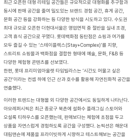
최근 오픈한 대형 리테일 공간들은 규모적으로 대형화를 추구함과
동시에 판매 공간을 줄여 밀도있는 브랜드 경험 공간, 휴게 공간,
문화 공간 등을 강화하는 등 다양한 방식을 시도하고 있다. 수도권
최대 규모로 오픈한 더현대서울은 영업면적 중 절반을 실내 조경,
고객 휴식 공간으로 꾸몄다. 롯데백화점 동탄점은 쇼핑과 여가를
모두 즐길 수 있는 ‘스테이플렉스(Stay+Complex)’를 지향,
스트리트 쇼핑몰과 백화점을 결합한 형태에 예술, 문화, F&B 등
다양한 체험형 콘텐츠를 선보였다.
한편, 롯데 프리미엄아울렛 타임빌라스는 ‘시간도 머물고 싶은
공간’이라는 컨셉 하에 인근 산과 호수를 활용해 자연친화적 공간을
연출했다.
이러한 트렌드는 대형몰 외 다양한 공간에서도 동일하게 나타난다.
아모레퍼시픽은 최근 종로구 북촌에 설화수 플래그십 스토어와
오설록 티하우스를 오픈했는데, 판매보다는 체험에 초점을 두고
상품을 자연스럽게 경험하도록 공간을 구성했다. 논픽션은 해운대
대림맨숀에 제품을 프라이빗하게 시향하고 테스트해보는 공간을