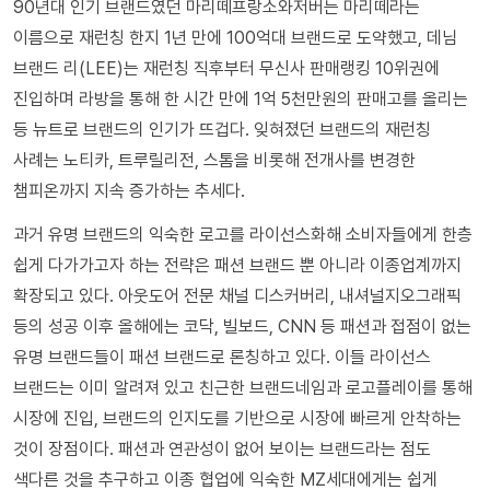
90년대 인기 브랜드였던 마리떼프랑소와저버는 마리떼라는
이름으로 재런칭 한지 1년 만에 100억대 브랜드로 도약했고, 데님
브랜드 리(LEE)는 재런칭 직후부터 무신사 판매랭킹 10위권에
진입하며 라방을 통해 한 시간 만에 1억 5천만원의 판매고를 올리는
등 뉴트로 브랜드의 인기가 뜨겁다. 잊혀졌던 브랜드의 재런칭
사례는 노티카, 트루릴리전, 스톰을 비롯해 전개사를 변경한
챔피온까지 지속 증가하는 추세다.
과거 유명 브랜드의 익숙한 로고를 라이선스화해 소비자들에게 한층
쉽게 다가가고자 하는 전략은 패션 브랜드 뿐 아니라 이종업계까지
확장되고 있다. 아웃도어 전문 채널 디스커버리, 내셔널지오그래픽
등의 성공 이후 올해에는 코닥, 빌보드, CNN 등 패션과 접점이 없는
유명 브랜드들이 패션 브랜드로 론칭하고 있다. 이들 라이선스
브랜드는 이미 알려져 있고 친근한 브랜드네임과 로고플레이를 통해
시장에 진입, 브랜드의 인지도를 기반으로 시장에 빠르게 안착하는
것이 장점이다. 패션과 연관성이 없어 보이는 브랜드라는 점도
색다른 것을 추구하고 이종 협업에 익숙한 MZ세대에게는 쉽게