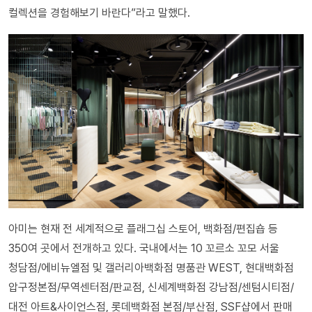
컬렉션을 경험해보기 바란다”라고 말했다.
아미는 현재 전 세계적으로 플래그십 스토어, 백화점/편집숍 등
350여 곳에서 전개하고 있다. 국내에서는 10 꼬르소 꼬모 서울
청담점/에비뉴엘점 및 갤러리아백화점 명품관 WEST, 현대백화점
압구정본점/무역센터점/판교점, 신세계백화점 강남점/센텀시티점/
대전 아트&사이언스점, 롯데백화점 본점/부산점, SSF샵에서 판매