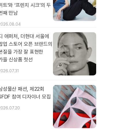
위트’와 ‘프렌치 시크’의 두
번째 만남
2026.08.04
디 애퍼처, 더현대 서울에
팝업 스토어 오픈 브랜드의
본질을 가장 잘 표현한
가을 신상품 첫선
2026.07.31
삼성물산 패션, 제22회
SFDF 참여 디자이너 모집
2026.07.20