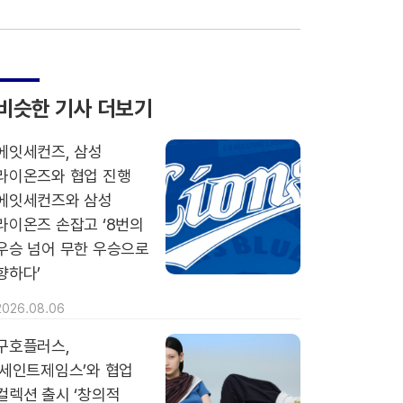
비슷한 기사 더보기
에잇세컨즈, 삼성
라이온즈와 협업 진행
에잇세컨즈와 삼성
라이온즈 손잡고 ‘8번의
우승 넘어 무한 우승으로
향하다’
2026.08.06
구호플러스,
‘세인트제임스’와 협업
컬렉션 출시 ‘창의적