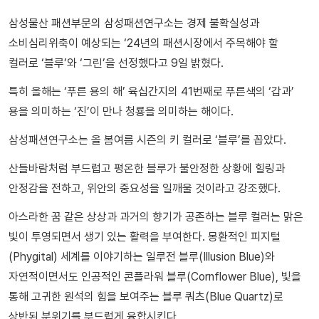
삼성물산 패션부문의 삼성패션연구소는 경제 불확실성과
소비심리위축이 예상되는 ‘24년의 패션시장에서 주목해야 할
컬러로 ‘블루’와 ‘그린’을 선정했다고 9일 밝혔다.
특히 올해는 ‘푸른 용의 해’ 육십간지의 41번째로 푸른색의 ‘갑과’
용을 의미하는 ‘진’이 만나 청룡을 의미하는 해이다.
삼성패션연구소는 올 봄여름 시즌의 키 컬러로 ‘블루’를 꼽았다.
산들바람처럼 부드럽고 평온한 블루가 불안정한 상황에 힐링과
안정감을 전하고, 위안의 중요성을 일깨울 것이라고 강조했다.
아스라한 꿈 같은 상상과 과거의 향기가 공존하는 블루 컬러는 맑은
빛이 투영되면서 생기 있는 활력을 부여한다. 몽환적인 피지털
(Phygital) 세계를 이야기하는 일루전 블루(Illusion Blue)와
자연적이면서도 인공적인 콘플라워 블루(Cornflower Blue), 빛을
통해 고귀한 원석의 힘을 보여주는 블루 쿼츠(Blue Quartz)로
상반된 분위기를 부드럽게 융합시킨다.