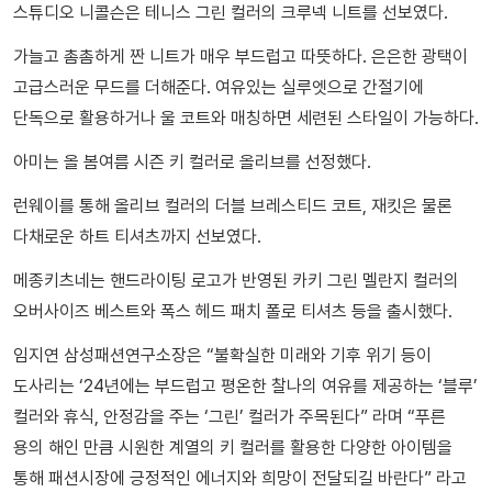
스튜디오 니콜슨은 테니스 그린 컬러의 크루넥 니트를 선보였다.
가늘고 촘촘하게 짠 니트가 매우 부드럽고 따뜻하다. 은은한 광택이
고급스러운 무드를 더해준다. 여유있는 실루엣으로 간절기에
단독으로 활용하거나 울 코트와 매칭하면 세련된 스타일이 가능하다.
아미는 올 봄여름 시즌 키 컬러로 올리브를 선정했다.
런웨이를 통해 올리브 컬러의 더블 브레스티드 코트, 재킷은 물론
다채로운 하트 티셔츠까지 선보였다.
메종키츠네는 핸드라이팅 로고가 반영된 카키 그린 멜란지 컬러의
오버사이즈 베스트와 폭스 헤드 패치 폴로 티셔츠 등을 출시했다.
임지연 삼성패션연구소장은 “불확실한 미래와 기후 위기 등이
도사리는 ‘24년에는 부드럽고 평온한 찰나의 여유를 제공하는 ‘블루’
컬러와 휴식, 안정감을 주는 ‘그린’ 컬러가 주목된다” 라며 “푸른
용의 해인 만큼 시원한 계열의 키 컬러를 활용한 다양한 아이템을
통해 패션시장에 긍정적인 에너지와 희망이 전달되길 바란다” 라고