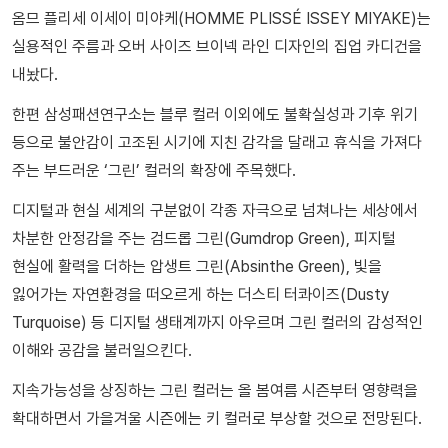
옴므 플리세 이세이 미야케(HOMME PLISSÉ ISSEY MIYAKE)는
실용적인 주름과 오버 사이즈 브이넥 라인 디자인의 집업 카디건을
내놨다.
한편 삼성패션연구소는 블루 컬러 이외에도 불확실성과 기후 위기
등으로 불안감이 고조된 시기에 지친 감각을 달래고 휴식을 가져다
주는 부드러운 ‘그린’ 컬러의 확장에 주목했다.
디지털과 현실 세계의 구분없이 각종 자극으로 넘쳐나는 세상에서
차분한 안정감을 주는 검드롭 그린(Gumdrop Green), 피지털
현실에 활력을 더하는 압생트 그린(Absinthe Green), 빛을
잃어가는 자연환경을 떠오르게 하는 더스티 터콰이즈(Dusty
Turquoise) 등 디지털 생태계까지 아우르며 그린 컬러의 감성적인
이해와 공감을 불러일으킨다.
지속가능성을 상징하는 그린 컬러는 올 봄여름 시즌부터 영향력을
확대하면서 가을겨울 시즌에는 키 컬러로 부상할 것으로 전망된다.