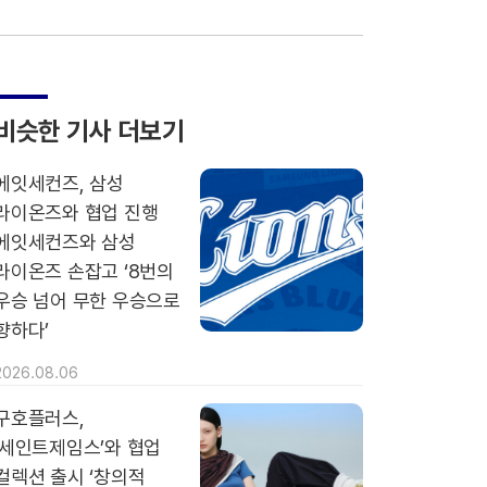
비슷한 기사 더보기
에잇세컨즈, 삼성
라이온즈와 협업 진행
에잇세컨즈와 삼성
라이온즈 손잡고 ‘8번의
우승 넘어 무한 우승으로
향하다’
2026.08.06
구호플러스,
‘세인트제임스’와 협업
컬렉션 출시 ‘창의적