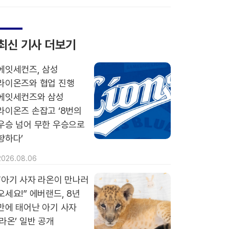
최신 기사 더보기
에잇세컨즈, 삼성
라이온즈와 협업 진행
에잇세컨즈와 삼성
라이온즈 손잡고 ‘8번의
우승 넘어 무한 우승으로
향하다’
2026.08.06
“아기 사자 라온이 만나러
오세요!” 에버랜드, 8년
만에 태어난 아기 사자
‘라온’ 일반 공개