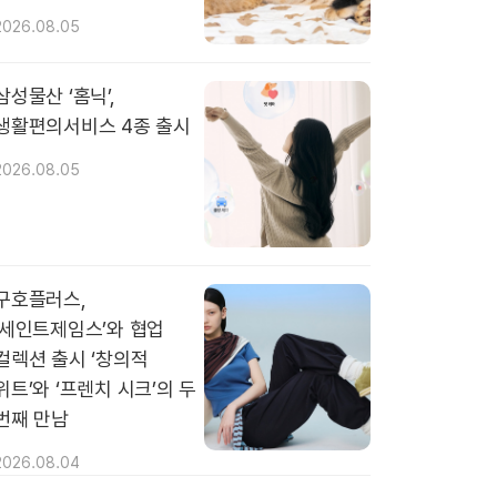
2026.08.05
삼성물산 ‘홈닉’,
생활편의서비스 4종 출시
2026.08.05
구호플러스,
‘세인트제임스’와 협업
컬렉션 출시 ‘창의적
위트’와 ‘프렌치 시크’의 두
번째 만남
2026.08.04