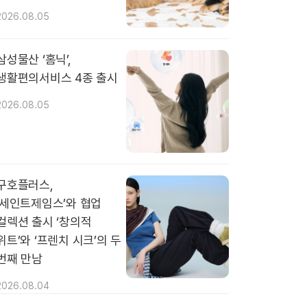
2026.08.05
삼성물산 ‘홈닉’,
생활편의서비스 4종 출시
2026.08.05
구호플러스,
‘세인트제임스’와 협업
컬렉션 출시 ‘창의적
위트’와 ‘프렌치 시크’의 두
번째 만남
2026.08.04