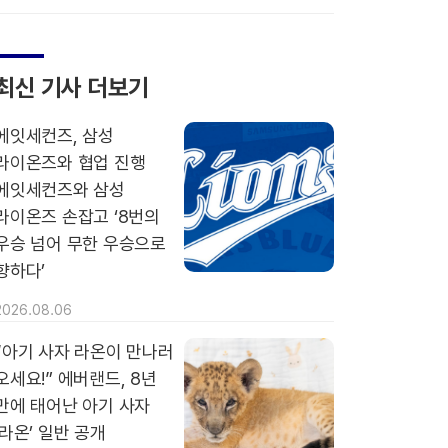
최신 기사 더보기
에잇세컨즈, 삼성
라이온즈와 협업 진행
에잇세컨즈와 삼성
라이온즈 손잡고 ‘8번의
우승 넘어 무한 우승으로
향하다’
2026.08.06
“아기 사자 라온이 만나러
오세요!” 에버랜드, 8년
만에 태어난 아기 사자
‘라온’ 일반 공개