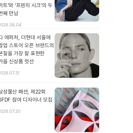
위트’와 ‘프렌치 시크’의 두
번째 만남
2026.08.04
디 애퍼처, 더현대 서울에
팝업 스토어 오픈 브랜드의
본질을 가장 잘 표현한
가을 신상품 첫선
2026.07.31
삼성물산 패션, 제22회
SFDF 참여 디자이너 모집
2026.07.20