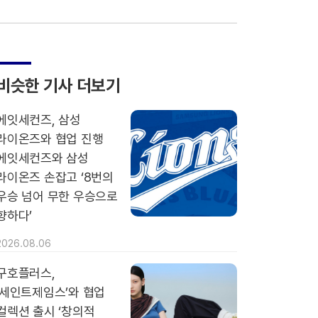
비슷한 기사 더보기
에잇세컨즈, 삼성
라이온즈와 협업 진행
에잇세컨즈와 삼성
라이온즈 손잡고 ‘8번의
우승 넘어 무한 우승으로
향하다’
2026.08.06
구호플러스,
‘세인트제임스’와 협업
컬렉션 출시 ‘창의적