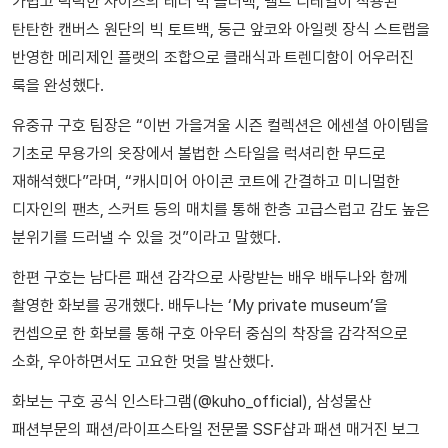
가볍고 넉넉한 사이즈의 레더 빅 숄더백, 벨트 디테일이 적용된
탄탄한 캔버스 원단의 빅 토트백, 둥근 앞코와 아일렛 장식 스트랩을
반영한 메리제인 플랫의 조합으로 클래식과 트렌디함이 어우러진
룩을 완성했다.
유중규 구호 팀장은 “이번 가을겨울 시즌 컬렉션은 에센셜 아이템을
기초로 무용가의 옷장에서 볼법한 스타일을 럭셔리한 무드로
재해석했다”라며, “캐시미어 아이콘 코트에 간결하고 미니멀한
디자인의 팬츠, 스커트 등의 매치를 통해 한층 고급스럽고 감도 높은
분위기를 드러낼 수 있을 것”이라고 말했다.
한편 구호는 남다른 패션 감각으로 사랑받는 배우 배두나와 함께
촬영한 화보를 공개했다. 배두나는 ‘My private museum’을
컨셉으로 한 화보를 통해 구호 아우터 중심의 착장을 감각적으로
소화, 우아하면서도 고요한 멋을 발산했다.
화보는 구호 공식 인스타그램(@kuho_official), 삼성물산
패션부문의 패션/라이프스타일 전문몰 SSF샵과 패션 매거진 보그