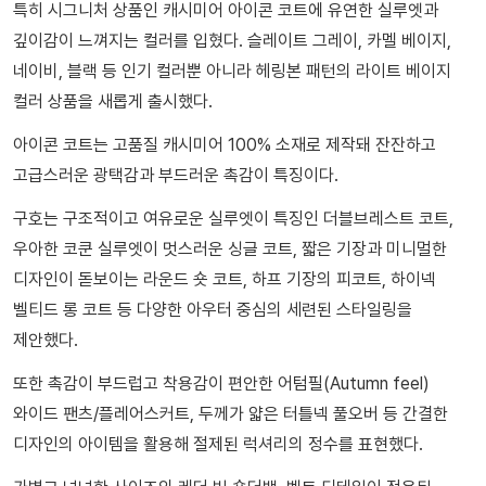
특히 시그니처 상품인 캐시미어 아이콘 코트에 유연한 실루엣과
깊이감이 느껴지는 컬러를 입혔다. 슬레이트 그레이, 카멜 베이지,
네이비, 블랙 등 인기 컬러뿐 아니라 헤링본 패턴의 라이트 베이지
컬러 상품을 새롭게 출시했다.
아이콘 코트는 고품질 캐시미어 100% 소재로 제작돼 잔잔하고
고급스러운 광택감과 부드러운 촉감이 특징이다.
구호는 구조적이고 여유로운 실루엣이 특징인 더블브레스트 코트,
우아한 코쿤 실루엣이 멋스러운 싱글 코트, 짧은 기장과 미니멀한
디자인이 돋보이는 라운드 숏 코트, 하프 기장의 피코트, 하이넥
벨티드 롱 코트 등 다양한 아우터 중심의 세련된 스타일링을
제안했다.
또한 촉감이 부드럽고 착용감이 편안한 어텀필(Autumn feel)
와이드 팬츠/플레어스커트, 두께가 얇은 터틀넥 풀오버 등 간결한
디자인의 아이템을 활용해 절제된 럭셔리의 정수를 표현했다.