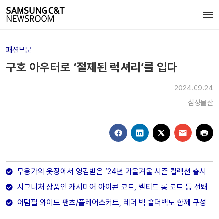
패션부문
구호 아우터로 ‘절제된 럭셔리’를 입다
2024.09.24
삼성물산
무용가의 옷장에서 영감받은 ‘24년 가을겨울 시즌 컬렉션 출시
시그니처 상품인 캐시미어 아이콘 코트, 벨티드 롱 코트 등 선봬
어텀필 와이드 팬츠/플레어스커트, 레더 빅 숄더백도 함께 구성