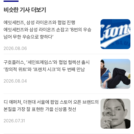
비슷한 기사 더보기
에잇세컨즈, 삼성 라이온즈와 협업 진행
에잇세컨즈와 삼성 라이온즈 손잡고 ‘8번의 우승
넘어 무한 우승으로 향하다’
2026.08.06
구호플러스, ‘세인트제임스’와 협업 컬렉션 출시
‘창의적 위트’와 ‘프렌치 시크’의 두 번째 만남
2026.08.04
디 애퍼처, 더현대 서울에 팝업 스토어 오픈 브랜드의
본질을 가장 잘 표현한 가을 신상품 첫선
2026.07.31