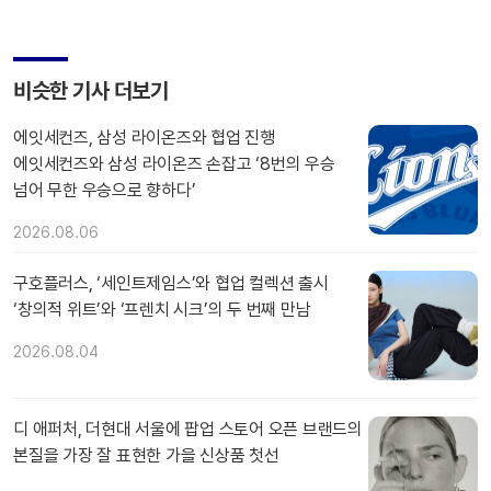
비슷한 기사 더보기
에잇세컨즈, 삼성 라이온즈와 협업 진행
에잇세컨즈와 삼성 라이온즈 손잡고 ‘8번의 우승
넘어 무한 우승으로 향하다’
2026.08.06
구호플러스, ‘세인트제임스’와 협업 컬렉션 출시
‘창의적 위트’와 ‘프렌치 시크’의 두 번째 만남
2026.08.04
디 애퍼처, 더현대 서울에 팝업 스토어 오픈 브랜드의
본질을 가장 잘 표현한 가을 신상품 첫선