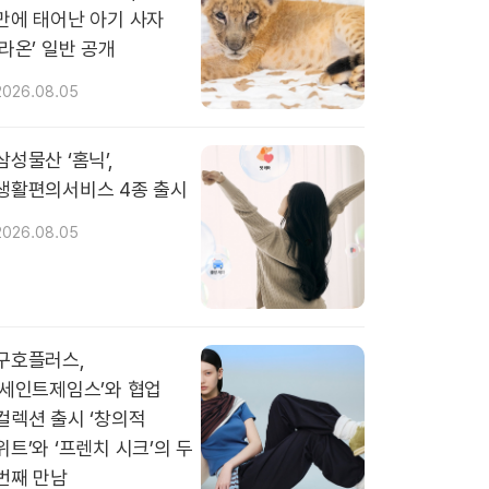
만에 태어난 아기 사자
‘라온’ 일반 공개
2026.08.05
삼성물산 ‘홈닉’,
생활편의서비스 4종 출시
2026.08.05
구호플러스,
‘세인트제임스’와 협업
컬렉션 출시 ‘창의적
위트’와 ‘프렌치 시크’의 두
번째 만남