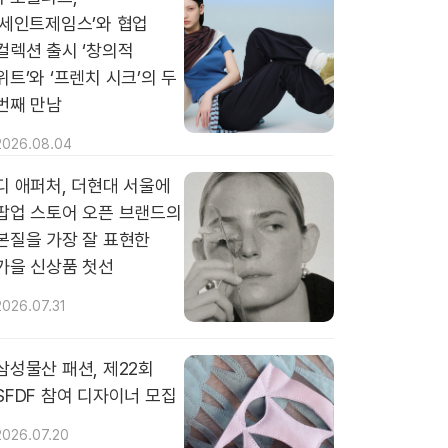
‘세인트제임스’와 협업
컬렉션 출시 ‘창의적
위트’와 ‘프렌치 시크’의 두
번째 만남
2026.08.04
디 애퍼처, 더현대 서울에
팝업 스토어 오픈 브랜드의
본질을 가장 잘 표현한
가을 신상품 첫선
2026.07.31
삼성물산 패션, 제22회
SFDF 참여 디자이너 모집
2026.07.20