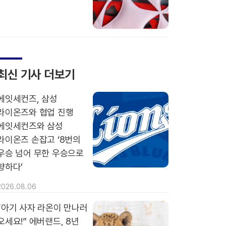
최신 기사 더보기
에잇세컨즈, 삼성
라이온즈와 협업 진행
에잇세컨즈와 삼성
라이온즈 손잡고 ‘8번의
우승 넘어 무한 우승으로
향하다’
2026.08.06
“아기 사자 라온이 만나러
오세요!” 에버랜드, 8년