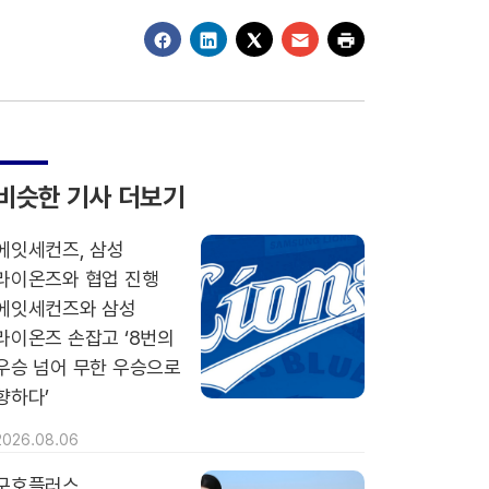
비슷한 기사 더보기
에잇세컨즈, 삼성
라이온즈와 협업 진행
에잇세컨즈와 삼성
라이온즈 손잡고 ‘8번의
우승 넘어 무한 우승으로
향하다’
2026.08.06
구호플러스,