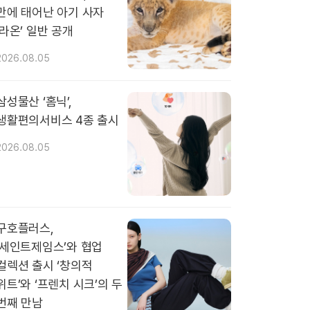
만에 태어난 아기 사자
‘라온’ 일반 공개
2026.08.05
삼성물산 ‘홈닉’,
생활편의서비스 4종 출시
2026.08.05
구호플러스,
‘세인트제임스’와 협업
컬렉션 출시 ‘창의적
위트’와 ‘프렌치 시크’의 두
번째 만남