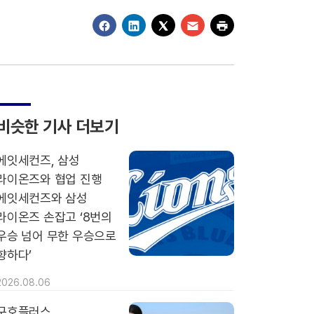
비슷한 기사 더보기
에잇세컨즈, 삼성
라이온즈와 협업 진행
에잇세컨즈와 삼성
라이온즈 손잡고 ‘8번의
우승 넘어 무한 우승으로
향하다’
2026.08.06
구호플러스,