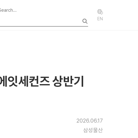
EN
 “에잇세컨즈 상반기
2026.06.17
삼성물산