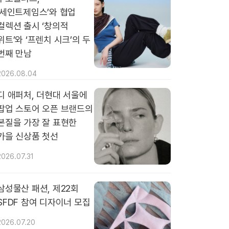
‘세인트제임스’와 협업
컬렉션 출시 ‘창의적
위트’와 ‘프렌치 시크’의 두
번째 만남
2026.08.04
디 애퍼처, 더현대 서울에
팝업 스토어 오픈 브랜드의
본질을 가장 잘 표현한
가을 신상품 첫선
2026.07.31
삼성물산 패션, 제22회
SFDF 참여 디자이너 모집
2026.07.20