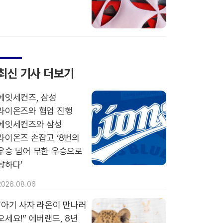
최신 기사 더보기
에잇세컨즈, 삼성
라이온즈와 협업 진행
에잇세컨즈와 삼성
라이온즈 손잡고 ‘8번의
우승 넘어 무한 우승으로
향하다’
2026.08.06
“아기 사자 라온이 만나러
오세요!” 에버랜드, 8년