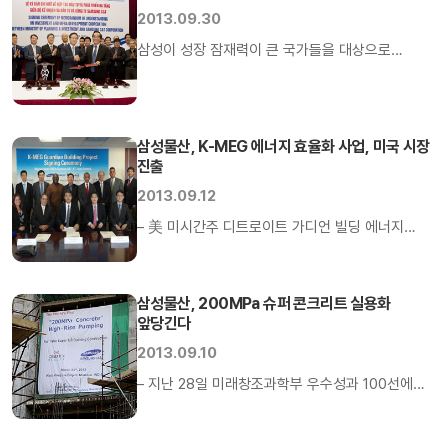
함께 휴식의 시간을 가졌다. 삼성물산(대표이사
2013.09.30
부회장 정연주)은 최근 서초동 본사 사옥에서
삼성이 성장 잠재력이 큰 국가들을 대상으로
‘컴플라이언스 런치 콘서트’를 열었다고 3일 밝혔다.
경제개발 모델과 필요 인프라를 제안하고,
이번 콘서트는 삼성물산이 중점적으로 추진하고
관계사들이 보유하고 있는 핵심역량을 패키지
있는 컴플라이언스 주간의 네 번째 시간으로, […]
형태로 제공하는 `글로벌 전략적 파트너십` 구축
삼성물산, K-MEG 에너지 효율화 사업, 미국 시장
활동에 나선다. 삼성의‘글로벌 전략적 파트너십’은
진출
대한민국이 세계 10위권 경제 대국으로 성장하면서
2013.09.12
확보한 다양한 경제개발 노하우를 기본 토대로
삼으면서, 삼성의 사업역량과 노하우를 유기적으로
– 美 미시간주 디트로이트 가디언 빌딩 에너지
연계시켜 해당국에 필요한 복합 인프라 사업을
효율화 사업협약 체결– 2015년 190조 규모 미국
제안하고 수행하는 사업 모델을 말한다. […]
그린 빌딩 시장 진출 교두보 마련 미국 디트로이트
도심의 대표적인 랜드마크 건물이 국내 기업들의
삼성물산, 200MPa 슈퍼 콘크리트 실용화
앞당긴다
스마트 기술을 적용해 에너지 효율을 높인 녹색
건물로 탈바꿈한다. 산업통상자원부가 주관하고
2013.09.10
삼성물산이 총괄하고 있는 K-MEG 사업단(단장
– 지난 28일 미래창조과학부 우수성과 100선에
황대진)은 지난 10일 미국 미시간주 웨인 카운티
선정, 장관상 수상– 2002년 국내최초 80MPa
(Wayne County) 개발공사와 가디언 빌딩
설계강도 선보인 이후 핵심역량 유지 삼성물산이