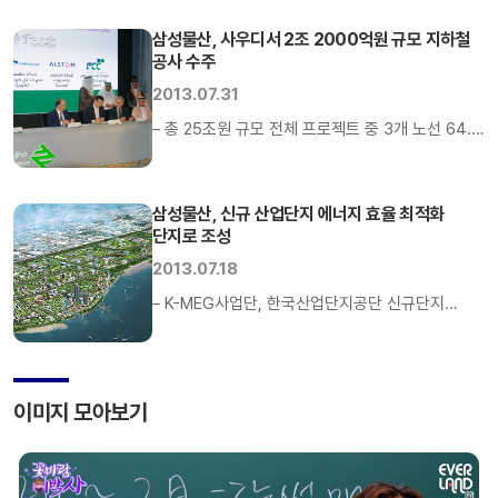
서비스업계 종합평가에서 지난해 보다 두 계단
임직원들이 3일부터 7박9일간 인도에서
상승한 12위에 선정됐으며, 산업별 조사에서는
삼성물산, 사우디서 2조 2000억원 규모 지하철
해외봉사활동을 실시한다. 삼성물산은 글로벌
건설과 상사 […]
공사 수주
기업으로서 전략시장인 인도에서 사회적 책임을
2013.07.31
다하고자 저개발국 지원단체인 `플랜(Plan)코리아`
와 함께 지난 2011년부터 매년 해외 봉사활동을
– 총 25조원 규모 전체 프로젝트 중 3개 노선 64.5
실시해 오고 있다. 특히, 올해는 본사 임직원뿐
㎞ 시공 참여– 4개 컨소시엄만이 PQ통과로
아니라 임직원의 자녀 및 해외거점 […]
기술력과 수행역량이 사실상 수주 판가름– 카타르,
싱가포르, 사우디에서 연이은 수주로 철도 인프라
삼성물산, 신규 산업단지 에너지 효율 최적화
단지로 조성
강자로 부상 삼성물산은 사우디아라비아 리야드
도시개발청(ADA, The ArRiyadh Development
2013.07.18
Authority)이 발주한 총 220억 달러(한화 25조원)
– K-MEG사업단, 한국산업단지공단 신규단지
에 달하는 사우디아라비아 리야드 지하철 건설
조성관련 업무협약– 다양한 친환경 에너지 저감
프로젝트 중 4,5,6호선 3개 노선 전체를 건설하는
방안 마련해 에너지 최적 단지 조성 “시화 산업단지
`패키지3` 공사의 낙찰통지서 (LOA, […]
소각장 폐열이 새로운 전력으로 다시 활용됩니다.
이미지 모아보기
이런 방식으로 앞으로 만들어지는 산업단지에
입주하는 기업에게는 에너지 효율 최적화 방안이
제공될 예정입니다” 앞으로 새롭게 조성되는