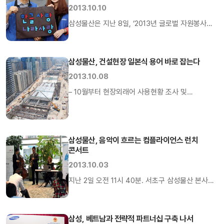
Kogy사(이하 TOK) 아쿠츠 사장, TOK
2013.10.10
첨단재료주식회사 이와사키 코분 사장, 송영길
삼성물산은 지난 8일, ‘2013년 글로벌 자원봉사
인천광역시장 등 관계자 약 100여 명이 참석했다.
대축제’ 의 일환으로 서초구 다문화 가정을 위한
TOK 첨단재료주식회사는 2012년 8월, 삼성물산과
‘한글교구 만들기’ 봉사활동에 참여했다. 서초구청
TOK가 각각 10%, 90%씩 출자하여 […]
앞마당에서 진행된 이번 봉사활동에서는, 삼성
삼성물산, 건설현장 일본식 용어 바로 잡는다
임직원 약 120명이 참여해 한글의 자음과 모음을
2013.10.08
수작업으로 만들어 선물로 포장하는 작업을
– 10월부터 현장외래어 사용현황 조사 및
진행했다. 완성된 한글교구는 다문화 가정 아이들이
건설현장용어집 발간 배포– 지속적인 현장 외래어
한글을 보다 재미있게 익힐 수 있도록 다문화
수집, 모니터링 및 주기적인 순화 캠페인 “끝 부분은
가정과 관련 기관에 전달된다. 한편 ‘2013 글로벌
데나오시 해주시구요. 기레빠시는 잘 정리해주셔야
[…]
삼성물산, 음악이 흐르는 컴플라이언스 런치
합니다.” 여전히 건설현장에서 자주 사용하는 대화
콘서트
중 일부분이다. 윗말을 정확히 정리하면 이런 뜻이
2013.10.03
된다. “끝 부분은 재손질 해주시구요. 자투리는 잘
정리해주셔야 합니다.” 삼성물산(대표이사 부회장
지난 2일 오전 11시 40분. 서초구 삼성물산 본사
정연주)은 한글날을 맞아 여전히 통용되는 건설현장
사옥에서 귀에 익은 피아노 음악이 흘렀다.
내 일본어 […]
점심시간을 이용해 자리를 함께한 삼성물산
직원들은 지친 업무를 잠시 잊고 피아노 선율과
삼성, 베트남과 전략적 파트너십 구축 나서