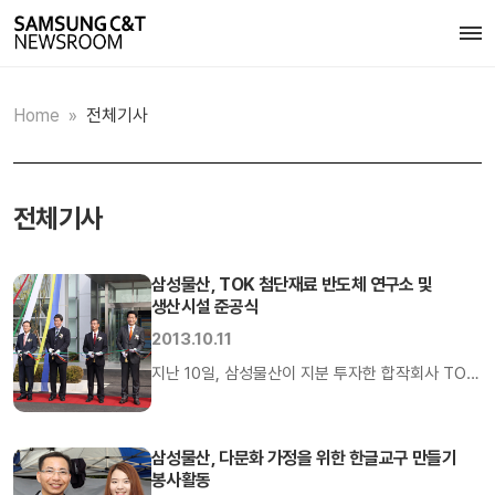
Home
»
전체기사
전체기사
삼성물산, TOK 첨단재료 반도체 연구소 및
생산시설 준공식
2013.10.11
지난 10일, 삼성물산이 지분 투자한 합작회사 TOK
첨단재료주식회사의 반도체, LCD용 첨단재료
연구소 및 생산시설 준공식이 인천 송도지구
첨단산업클러스터에서 열렸다. 이 날 준공식에는
삼성물산, 다문화 가정을 위한 한글교구 만들기
봉사활동
삼성물산 상사부문 김신 사장과 일본 Tokyo Ohka