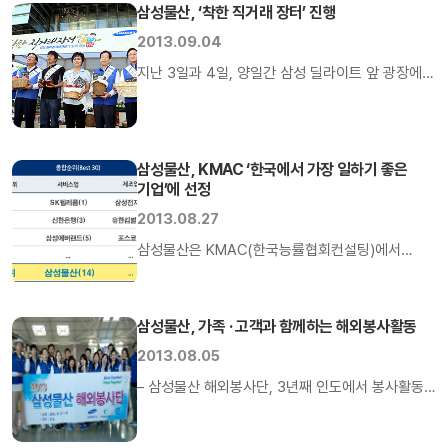
(Guardian […]
200MPa 초고강도 콘크리트 상용화 단계에
삼성물산, ‘착한 직거래 장터’ 진행
진입하며 1km 이상 초고층빌딩 시공의 발판을
2013.09.04
만들었다. 삼성물산(대표이사 부회장 정연주)은
지난 3일과 4일, 양일간 삼성 딜라이트 앞 광장에서
28일 열린 “2012 국가연구개발 우수성과 선정 및
삼성과 자매마을이 함께하는 「착한 직거래 장터」가
수여식” 에서 ‘200MPa 슈퍼 콘크리트
열렸다. 추석을 앞두고 농민 소득 안정과 농촌
실용화기술’이 4만9천개 국책과제 중 우수성과
지역경제 활성화를 위해 기획된 열린 이번 행사는
100선에 선정되어 미래창조과학부 장관상을
삼성물산, KMAC ‘한국에서 가장 일하기 좋은
삼성그룹 내 15개 관계사 및 23개의 자매마을과
수상했다고 10일 전했다. […]
기업’에 선정
연계해 진행되었으며, 권오현 삼성전자 부회장과
2013.08.27
김신 삼성물산 상사부문 사장을 비롯한 삼성
사장단이 일일 점장으로 직거래 장터에 참여했다.
삼성물산은 KMAC(한국능률협회컨설팅)에서
삼성물산은 자매농촌인 백곡면의 […]
실시한 ‘2013 한국에서 가장 일하기 좋은 기업’ 에
선정됐다. 한국에서 가장 일하고 싶은 기업은
탁월한 기업 비전을 제시하고, 인재의 체계적
삼성물산, 가족 · 고객과 함께하는 해외봉사활동
관리와 창의적·개방적 조직문화의 구축을 통해
2013.08.05
구성원의 잠재역량을 개발시키며, 자아실현의
– 삼성물산 해외봉사단, 3년째 인도에서 봉사활동
기회를 제공하는 기업으로 KMAC에서 매년 선정해
진행– 임직원 자녀와 현지 거래선 및 인도 임직원도
발표하고 있다. 이번 조사에서 삼성물산은
함께 참여 삼성물산 상사부문(대표이사 사장 김신)