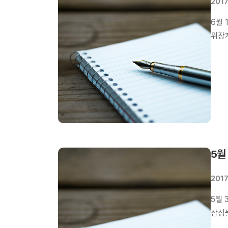
2017
6월
위장
설계
위장
경쟁력
5월
2017
5월 
삼성
수주