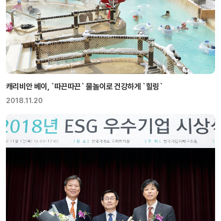
캐리비안 베이, `따끈따끈` 물놀이로 건강하게 `힐링`
2018.11.20