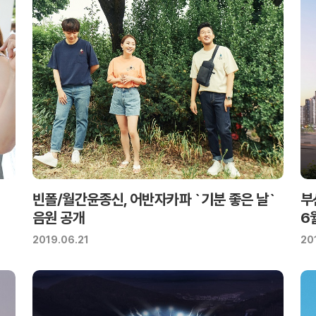
빈폴/월간윤종신, 어반자카파 `기분 좋은 날`
부
음원 공개
6
2019.06.21
20