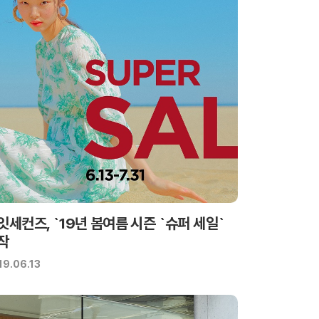
잇세컨즈, `19년 봄여름 시즌 `슈퍼 세일`
작
19.06.13