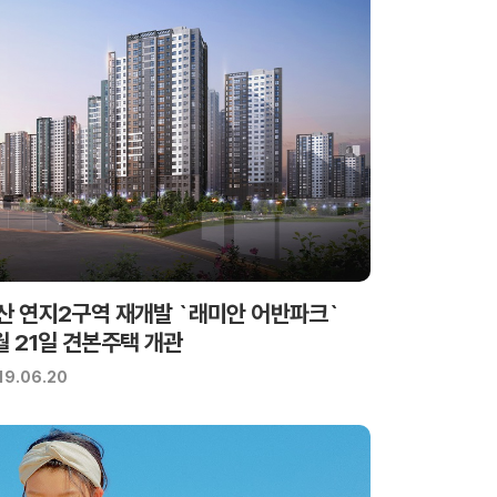
산 연지2구역 재개발 `래미안 어반파크`
월 21일 견본주택 개관
19.06.20