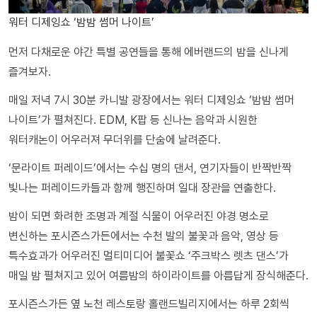
워터 디제잉쇼 ‘밤밤 썸머 나이트’
먼저 다채로운 야간 특별 공연들을 통해 에버랜드의 밤을 신나게
즐겨보자.
매일 저녁 7시 30분 카니발 광장에서는 워터 디제잉쇼 ‘밤밤 썸머
나이트’가 펼쳐진다. EDM, K팝 등 신나는 음악과 시원한
워터캐논이 어우러져 무더위를 단숨에 날려준다.
‘문라이트 퍼레이드’에서는 수십 명의 댄서, 연기자들이 반짝반짝
빛나는 퍼레이드카들과 함께 행진하며 일대 장관을 연출한다.
밤이 되면 화려한 조명과 계절 식물이 어우러진 야경 명소로
변신하는 포시즌스가든에서는 수천 발의 불꽃과 음악, 영상 등
특수효과가 어우러진 멀티미디어 불꽃쇼 ‘주크박스 렛츠 댄스’가
매일 밤 펼쳐지고 있어 여름밤의 하이라이트를 아름답게 장식해준다.
포시즌스가든 옆 노천 레스토랑 홀랜드빌리지에서는 하루 2회씩