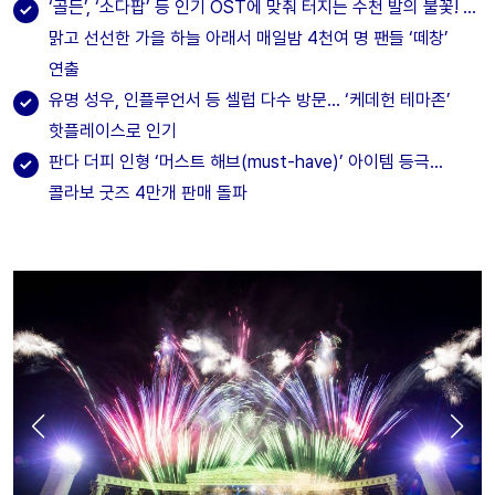
‘골든’, ‘소다팝’ 등 인기 OST에 맞춰 터지는 수천 발의 불꽃! …
맑고 선선한 가을 하늘 아래서 매일밤 4천여 명 팬들 ‘떼창’
연출
유명 성우, 인플루언서 등 셀럽 다수 방문… ‘케데헌 테마존’
핫플레이스로 인기
판다 더피 인형 ‘머스트 해브(must-have)’ 아이템 등극…
콜라보 굿즈 4만개 판매 돌파