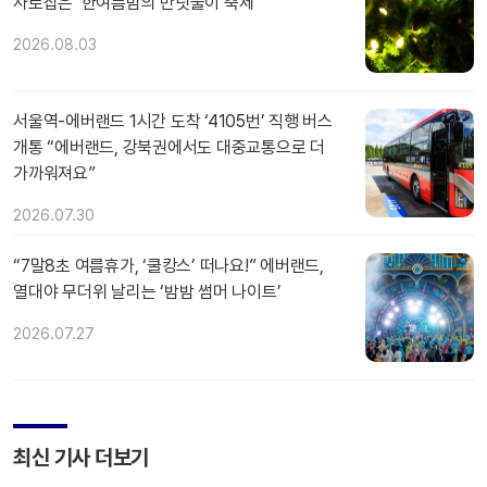
사로잡은 ‘한여름밤의 반딧불이 축제’
2026.08.03
서울역-에버랜드 1시간 도착 ‘4105번’ 직행 버스
개통 “에버랜드, 강북권에서도 대중교통으로 더
가까워져요”
2026.07.30
“7말8초 여름휴가, ‘쿨캉스’ 떠나요!” 에버랜드,
열대야 무더위 날리는 ‘밤밤 썸머 나이트’
2026.07.27
최신 기사 더보기