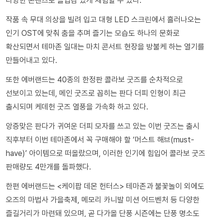
다양한 콘텐츠로 몰입감 있게 체험할 수 있다.
작품 속 무대 의상을 빌려 입고 대형 LED 스크린에서 흘러나오는
인기 OST에 맞춰 춤을 추며 즐기는 모습도 하나의 문화로
확산되면서 테마존 일대는 마치 콘서트 현장을 방불케 하는 열기를
만들어내고 있다.
또한 에버랜드는 40종의 한정판 콜라보 굿즈를 순차적으로
선보이고 있는데, 메인 굿즈로 꼽히는 판다 더피 인형이 최근
출시되며 케데헌 굿즈 열풍을 가속화 하고 있다.
앙증맞은 판다가 귀여운 더피 모자를 쓰고 있는 이번 굿즈는 출시
직후부터 이번 테마존에서 꼭 구매해야 할 ‘머스트 해브(must-
have)’ 아이템으로 떠올랐으며, 이러한 인기에 힘입어 콜라보 굿즈
판매량도 4만개를 돌파했다.
한편 에버랜드는 <케이팝 데몬 헌터스> 테마존과 불꽃놀이 외에도
오즈의 마법사 가을축제, 메모리 카니발 미션 어드벤처 등 다양한
즐길거리가 마련돼 있으며, 곧 다가올 단풍 시즌에는 단풍 명소도