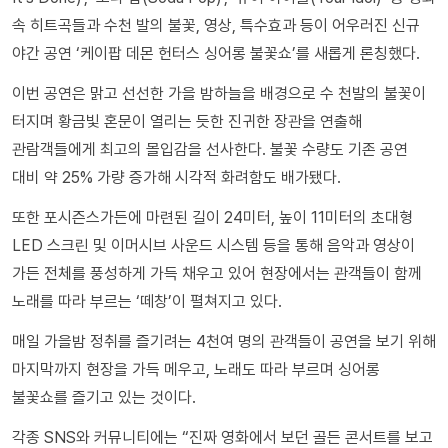
속 히트곡들과 수천 발의 불꽃, 영상, 특수효과 등이 어우러진 신규
야간 공연 ‘케이팝 데몬 헌터스 싱어롱 불꽃쇼’를 새롭게 론칭했다.
이번 공연은 맑고 선선한 가을 밤하늘을 배경으로 수 천발의 불꽃이
터지며 황금빛 혼문이 열리는 듯한 진귀한 장관을 연출해
관람객들에게 최고의 몰입감을 선사한다. 불꽃 수량도 기존 공연
대비 약 25% 가량 증가해 시각적 화려함도 배가됐다.
또한 포시즌스가든에 마련된 길이 24미터, 높이 11미터의 초대형
LED 스크린 및 이머시브 사운드 시스템 등을 통해 음악과 영상이
가든 전체를 풍성하게 가득 채우고 있어 현장에서는 관객들이 함께
노래를 따라 부르는 ‘떼창’이 펼쳐지고 있다.
매일 가을밤 정취를 즐기려는 4천여 명의 관객들이 공연을 보기 위해
마지막까지 현장을 가득 메우고, 노래도 따라 부르며 싱어롱
불꽃쇼를 즐기고 있는 것이다.
각종 SNS와 커뮤니티에는 “진짜 영화에서 보던 골든 콘서트를 보고