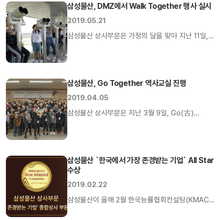
초등학교에 기증하는 행사를 가졌다. 삼성물산
삼성물산, DMZ에서 Walk Together 행사 실시
상해법인은 지난 5월, 양일간 사내바자회 행사를
2019.05.21
열어 임직원들은 평소 잘 사용하지 않던 물품이나
삼성물산 상사부문은 가정의 달을 맞아 지난 11일,
선물 받은 물건들을 기증했고 이를 통해 약
한국 펄벅재단과 함께 Walk Together 행사를
2400위안의 수익금을 마련했다. 직원들은
진행했다. 삼성물산 임직원 가족, 다문화 가족 등 총
수익금을 가장 가치 있게 사용할 방법을 고민했고,
140여 명은 경기도 파주에 위치한 임진각,
일부 […]
삼성물산, Go Together 역사교실 진행
도라전망대, 제3땅굴, DMZ 평화공원 등 다양한
곳을 방문했다. 참가자들은 10개 조로 나뉘어 가족
2019.04.05
대항전, 평화 리본에 소원 쓰기, 보물찾기 등 다양한
삼성물산 상사부문은 지난 3월 9일, Go(古)
미션을 수행하며 즐겁고 의미 있는 시간을 보냈다.
Together 역사교실 행사를 실시했다. 서울
[…]
영등포구 이룸 센터에서 진행된 본 행사에는 다문화
가족과 임직원 가족 총 77명이 참가했으며 조선
삼성물산 `한국에서 가장 존경받는 기업` All Star
후기부터 근대에 대한 역사 특강을 듣고 사전지식
수상
테스트 및 다양한 게임을 하는 시간을 가졌다.
2019.02.22
삼성물산은 다문화가정 아동들이 한국인으로서의
정체성을 확립하고 역사에 대해 올바르게 이해할 수
삼성물산이 올해 2월 한국능률협회컨설팅(KMAC)
있도록 하는 Go(古) Together 행사를 […]
이 발표한 ‘2019년 한국에서 가장 존경받는 기업’에