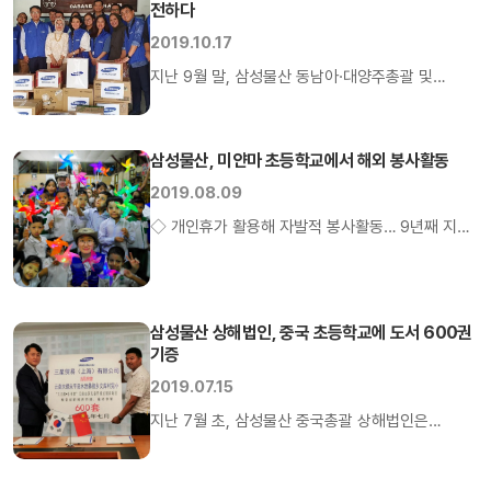
전하다
다지기 위해 제정한 법정기념일로, 매해 무역의
날에는 해외 신시장을 개척하고 경제 발전에
2019.10.17
이바지한 이들에게 표창을 수여하는 등 다채로운
지난 9월 말, 삼성물산 동남아·대양주총괄 및
행사가 진행된다. 이 날 해외시장 개척과
자카르타 사무소 임직원들은 Yayasan Sayap
수출확대에 기여한 무역인을 격려하기 […]
Ibu(어머니의 날개 재단)을 찾아 기저귀와 우유,
학용품, 비상약품, 장난감 등 기부물품과
삼성물산, 미얀마 초등학교에서 해외 봉사활동
자율적으로 모금한 기부금을 전달했다. Yayasan
2019.08.09
Sayap Ibu(어머니의 날개 재단)는 1954년에
◇ 개인휴가 활용해 자발적 봉사활동… 9년째 지속
설립된 시설로, 정부 보조금 및 일반 기부금으로
◇ 4개 부문 50여명, 業 특성 발휘해 재능기부
운영되고 있다. 이 곳은 뇌손상 장애아동 및 고아
봉사활동 전개 삼성물산은 8월 5일부터 8일까지
40여 명의 보호 및 치료, 교육을 지원할 뿐아니라,
4일간 미얀마 양곤市 남부에 위치한 달라 초등학교
[…]
삼성물산 상해법인, 중국 초등학교에 도서 600권
(Dala Primary School No. 13)에서 봉사활동을
기증
펼쳤다 삼성물산 상사, 건설, 패션, 리조트 4개 부문
2019.07.15
임직원 및 가족 등 50여 명으로 이루어진
해외봉사단은 국제구호개발 NGO 플랜코리아(Plan
지난 7월 초, 삼성물산 중국총괄 상해법인은
Korea), 삼성물산 미얀마 현지 […]
사내바자회를 통해 모인 수익금으로 마련한 도서
600권을 중국 상하이 농촌마을에 위치한 문고촌