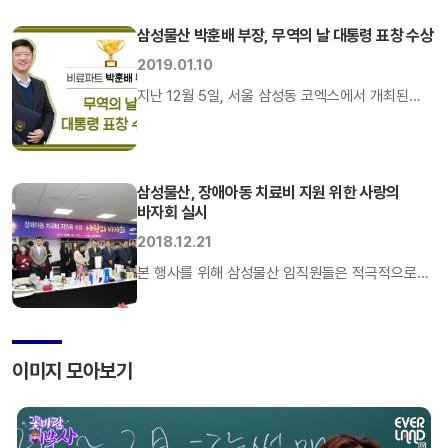
선정됐다. 2004년 평가가 시작된 이래, 삼성물산은
15년째 꾸준히 한국에서 가장 존경받는 기업 명단에
삼성물산 박훈배 부장, 무역의 날 대통령 표창 수상
이름을 올리고 있다. 기업 경영의 바람직한
2019.01.10
모델상을 제시한다는 취지로 실시하는 동 평가에서
지난 12월 5일, 서울 삼성동 코엑스에서 개최된
삼성물산은 올해에도 종합점수 상위 30대 기업인
제55회 무역의 날 행사에서 삼성물산 상사부문
‘올스타(All Star) 기업’으로 선정됐다. 삼성물산은
비료파트의 박훈배 부장이 대통령 표창을 수상했다.
종합 순위와 더불어 산업별 순위에서도 높은 평가를
무역의 날은 무역의 균형 발전과 무역입국의 의지를
받았다. 삼성물산 […]
삼성물산, 장애아동 치료비 지원 위한 사랑의
다지기 위해 제정한 법정기념일이다.이 날 행사에는
바자회 실시
정부, 무역업계 관계자 등 2,000여명이 참석해
2018.12.21
2018년 수출 성과를 다함께 축하하는 자리를
가졌다. 박훈배 부장은 26년간 비료제품 수출입을
본 행사를 위해 삼성물산 임직원들은 적극적으로
담당하며 다양한 경험과 트레이딩 네트워크를 […]
개인물품을 기부했으며 의류, 악세서리, 생필품,
주류, 운동기구, 전자기기, 도서 등 약 630여 점의
물품이 모였다. 핸드메이드 동호회, 자수 동호회
이미지 모아보기
등에서도 재능기부를 통해 만든 머리핀, 브로치
등의 소품들을 기증했다. 한편, 바자회장에 마련된
소망트리에는 임직원들의 새해 소망을 적은