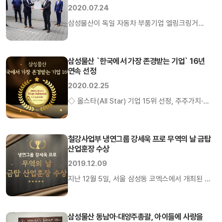
2020.07.24
위해 지정된 기념일로, 매년 11월 11일에 ‘섬유의 날’
행사를 통해 섬유산업발전에 기여한 공로가 큰 모범
삼성물산이 독일 자동차 부품기업 엘링크링거
섬유인을 […]
(ElringKringer)社의 2019년 최우수 공급업체로
선정됐다. 엘링크링거는 협력관계에 있는 2,000개
이상 공급업체를 품질·납기·기술·서비스·가격 등
삼성물산 `한국에서 가장 존경받는 기업` 16년
연속 선정
다양한 항목에서 평가, 98%를 기록한 당사를
최우수 공급업체로 선정했다. 독일 대형 주식회사인
2020.02.25
엘링크링거社는 1879년 설립, 유럽·미주·아시아 등
◇ 올스타(All Star) 기업 15위 선정, 주주가치·
20여개 국에 지사를 두고 있는 글로벌 자동차부품
사회가치 높은 평가◇상사부문 16년 연속 1위,
전문기업이다. 삼성물산은 2002년부터
건설부문 14년 연속 1위 수성 삼성물산이 25일,
엘링크링거社에 프랑크푸르트법인 산하
한국능률협회컨설팅(KMAC)이 발표한 ‘2020년
철강사업부 냉연그룹 강세욱 프로 무역의 날 금탑
오텔리녹스, 중국 평호 정밀재 공장에서 생산한
산업훈장 수상
한국에서 가장 존경받는 기업’ 평가에서 ‘올스타(All
스테인리스 정밀재를 […]
Star) 기업’으로 선정됐다. 올스타 기업은 기업
2019.12.09
전체의 가치를 종합적으로 평가해 기업 경쟁력 및
지난 12월 5일, 서울 삼성동 코엑스에서 개최된 제
제반 가치 영역이 우수한 국내 30대 기업을
56회 무역의 날 행사에서 삼성물산 철강사업부
선정하는 종합 순위다. 삼성 관계사로는 전자(1위),
냉연그룹 강세욱 프로가 금탑 산업훈장을 수상했다.
화재(18위), […]
무역의 날은 무역의 균형 발전과 무역입국의 의지를
삼성물산 동남아·대양주총괄, 아이들에 사랑을