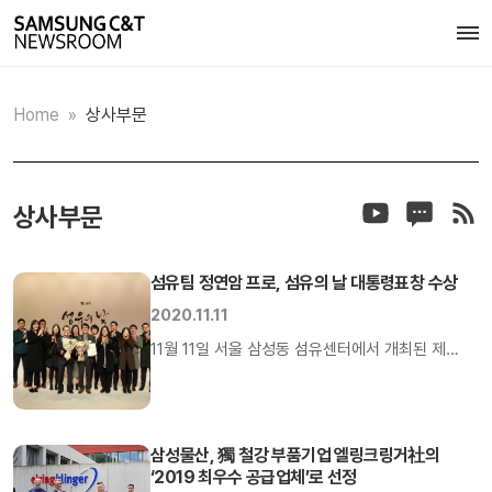
Home
»
상사부문
상사부문
섬유팀 정연암 프로, 섬유의 날 대통령표창 수상
2020.11.11
11월 11일 서울 삼성동 섬유센터에서 개최된 제
34회 섬유의 날 행사에서 섬유팀 정연암 프로가
대통령 표창을 수상했습니다. 섬유의 날은 1987년
11월 11일 섬유 품목이 국내 산업 사상 단일
삼성물산, 獨 철강 부품기업 엘링크링거社의
업종으로는 최초로 수출 100억불을 달성한 날을
‘2019 최우수 공급업체’로 선정
기념하여 지속적인 섬유산업의 발전을 도모하기