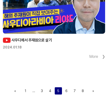
사우디에서 주재원으로 살기
2024.01.18
More
«
1
…
3
4
5
6
7
8
»