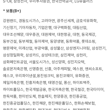
S-Oil, 삼성전자, 우리투자증권, 한국전력공사, LG유플러스
* 보통(B+)
강원랜드, 경동도시가스, 고려아연, 광주신세계, 금호석유화학,
기신정기, 기아자동차, 기업은행, 대구백화점, 대림산업,
대우조선해양, 대우증권, 대원제약, 대한항공, 대현, 동국제강,
동부건설, 동부제철, 동아제약, 동양생명, 동화약품, 롯데쇼핑,
명문제약, 미래산업, 부광약품, 삼성물산, 삼성엔지니어링, 삼성전기,
삼성정밀화학, 삼성카드, 삼성테크윈, 삼진제약, 삼천리,
삼화페인트공업, 서울도시가스, 성신양회, 성진지오텍,
솔로몬저축은행, 신영증권, 신흥, 아주캐피탈, 에스원, 엔씨소프트,
예스코, 우리파이낸셜,웅진씽크빅, 웅진코웨이, 유화증권,
제일저축은행, 진흥저축은행, 태영건설, 풍산, 하이트맥주,
하이트홀딩스, 한국개발금융, 한국저축은행, 한국철강, 한국타이어,
한독약품, 한미반도체, 한솔제지, 한양증권, 한진중공업,
한진중공업홀딩스, 한진해운, 한진해운홀딩스, 한화손해보험,