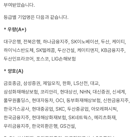
부여받았습니다.
등급별 기업명은 다음과 같습니다.
* 우량(A+)
대구은행, 전북은행, 하나금융지주, SK이노베이션, 두산, 케이티,
하이닉스반도체, SK텔레콤, 두산건설, 케이티앤지, KB금융지주,
두산인프라코어, 포스코, LIG손해보험
* 양호(A)
금호종금, 삼성증권, 제일모직, 한화, LS산전, 대교,
삼성화재해상보험, 코리안리, 현대상선, NHN, 대신증권, 신세계,
풀무원홀딩스, 현대자동차, OCI, 동부화재해상보험, 신한금융지주,
한국가스공사, 현대중공업, SKC, 두산중공업, 아모레펴시픽,
한국금융지주, 현대해상화재보험, SK네트웍스, 메리츠화재,
우리금융지주, 한국외환은행, GS건설,