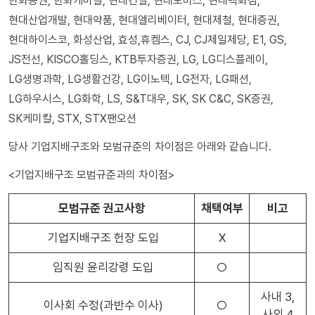
한화증권, 한화케미칼, 현대건설, 현대모비스, 현대백화점,
현대산업개발, 현대약품, 현대엘리베이터, 현대제철, 현대증권,
현대하이스코, 화성산업, 효성,휴켐스, CJ, CJ제일제당, E1, GS,
JS전선, KISCO홀딩스, KTB투자증권, LG, LG디스플레이,
LG생명과학, LG생활건강, LG이노텍, LG전자, LG패션,
LG하우시스, LG화학, LS, S&T대우, SK, SK C&C, SK증권,
SK케미칼, STX, STX팬오션
당사 기업지배구조와 모범규준의 차이점은 아래와 같습니다.
<기업지배구조 모범규준과의 차이점>
모범규준 권고사항
채택여부
비고
기업지배구조 헌장 도입
X
임직원 윤리강령 도입
○
사내 3,
이사회 수정(과반수 이사)
○
사외 4