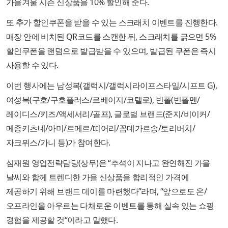
가을겨울 시즌 신상품을 10% 할인해 준다.
또 추가 할인쿠폰을 받을 수 있는 스크래치 이벤트를 진행한다.
매장 안에 비치된 QR코드를 스캔한 뒤, 스크래치를 긁으면 5%
할인쿠폰을 랜덤으로 발급받을 수 있으며, 발급된 쿠폰은 즉시
사용할 수 있다.
이번 행사에는 남성복(갤럭시/갤럭시라이프스타일/시프트 G),
여성복(구호/구호플러스/르베이지/코텔로), 빈폴(빈폴멘/
레이디스/키즈/액세서리/골프), 글로벌 브랜드(준지/비이커/
메종키츠네/아미/르메르/띠어리/꼼데가르송/토리버치/
자크뮈스/가니 등)가 참여한다.
심재원 영업전략담당(상무)은 “추석이 지나고 완연해진 가을
날씨와 함께 트렌디한 가을 신상품을 합리적인 가격에
제공하기 위해 브랜드 데이를 마련했다”라며, “앞으로도 온/
오프라인을 아우르는 다채로운 이벤트를 통해 실속 있는 쇼핑
경험을 제공할 것“이라고 말했다.