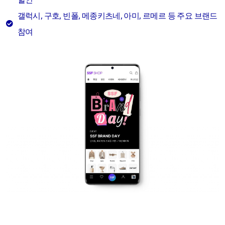
갤럭시, 구호, 빈폴, 메종키츠네, 아미, 르메르 등 주요 브랜드
참여