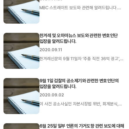
안건에 대한 추가적인 검토를 진행하고 있지
MBC 스트레이트 보도와 관련해 알려드립니다.
않으며, 사업추진 여부에 대해서도 정해진 바
10월 18일, 25일자 MBC 탐사기획
없습니다. 다만, 삼성물산은 미래 사업경쟁력
스트레이트의 “삼성물산, 강남 재건축 공사 비리
확보를 위해 다양한 신사업 기회를 지속적으로 […]
의혹” 보도에 대해정확한 사실 관계를
한겨레 및 오마이뉴스 보도와 관련한 변호인단
알려드립니다. 삼성물산은 방송에서 보도된
입장을 알려드립니다.
대치청실(래미안대치팰리스), 개포시영
2020.09.11
(래미안포레스트), 서초우성(래미안리더스원) 세개
프로젝트 모두 법률이 정한 바에 따라 적법하게
한겨레신문의 9월 11일자 ‘주총 직전 36억 광고’,
재건축 시공사로 선정되었고,이를 관련법에
언론 쥐고 흔든 삼성의 민낯(가판 제목 ‘삼성, 합병
근거하여 신고함으로써 합법적인 시공사로 인정
무렵 언론에 수십억 ‘폭탄 광고’) 기사 및
받았습니다. 특히, 시공사 선정 과정은 법원 재판,
오마이뉴스의 9월 10일자 공소장 전문 공개에 대한
9월 1일 검찰의 공소제기와 관련한 변호인단의
입장을 알려드립니다.
검찰/감사원 조사 및 행정심판等에서 적법하게 […]
변호인단의 입장을 말씀드립니다. 1. 의견광고는
기사와 전혀 무관합니다. – 2015년 7월 13 ~
2020.09.02
16일에 걸쳐 이뤄진 삼성물산의 의견광고는
이 사건 공소사실인 자본시장법 위반, 회계분식,
주주들에게 합병의 취지를 설명하고 의결권 위임을
업무상 배임죄는 증거와 법리에 기반하지 않은
요청하기 위한 […]
수사팀의 일방적 주장일뿐 결코 사실이 아닙니다.
구속전 피의자심문 뿐만 아니라, 투기펀드인 엘리엇
6월 25일 일부 언론의 가거도항 관련 보도에 대해