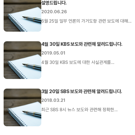
설명드립니다.
등이 제기한 여러 건의 관련 사건에서의 법원 판결
등을 통해, 삼성물산 합병은 「정부규제 준수」,
2020.06.26
「불안한 경영권 안정」, 「사업상 시너지효과 달성」 등
6월 25일 일부 언론의 가거도항 관련 보도에 대해
경영상 필요에 의해 이루어진 합법적인
설명드립니다. 일부 언론은 25일 경찰 조사결과
경영활동이고, 합병과정에서의 모든 절차는
가거도항 태풍피해 복구공사 연약지반 설계변경
적법하게 […]
과정에서 시공사가 견적 부풀리기를 통해 국가
4월 30일 KBS 보도와 관련해 알려드립니다.
예산을 편취한 혐의가 확인되었다고
2019.05.01
보도하였습니다. 이는 사실과 다르며 관련 혐의가
4월 30일 KBS 보도에 대한 사실관계를
사실로 확인된 것도 없습니다. □ 국가예산 편취
설명드립니다. KBS는 뉴스9와 시사기획 창을 통해
의혹은 사실과 다릅니다. 긴급공사로 발주된
가거도항 태풍피해복구공사 연약지반 설계변경
가거도항 태풍피해복구 공사는착공 이후 실시된
과정에서 시공사인 삼성물산이 견적을 부풀려 국가
지반조사 결과 공사구간에 […]
3월 20일 SBS 보도와 관련해 알려드립니다.
예산을 편취했고 특허기술을 빼냈다고
보도했습니다. 이는 공사 특성과 설계변경에 대한
2018.03.21
이해가 부족한 가운데 공사참여를 기대했다가
최근 SBS 8시 뉴스 보도와 관련해 정확한
제외된 특정업체의 일방적인 주장을 따른 것으로
사실관계를 알려 드립니다. 먼저, SBS 8시 뉴스
사실과 전혀 다른 내용을 담고 있습니다.
보도는 그 핵심적인 보도내용 자체가 전혀 사실이
연약지반개량 관련 설계변경을 결정하고
아니라는 점을 말씀 드립니다. 첫째, SBS는