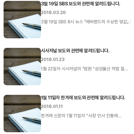
설계가격을 책정할 […]
3월 19일 SBS 보도와 관련해 알려드립니다.
1994년 여러 개의 표준지 중 공시지가가 높았던
9만8천원짜리 표준지와 1995년 3만6천원으로
2018.03.20
변경된 특정 표준지만을 비교해 마치 전체 토지
3월 19일 SBS 8시 뉴스 「에버랜드의 수상한 땅값
가치 및 회사가치가 하락하여 에버랜드 전환사채를
SBS는 에버랜드가 위치한 용인토지 공시지가 결정에
싸게 발행하고 싶었던 삼성의 이해관계와 맞아 […]
SBS는 경영권 승계를 위해 에버랜드의 공시지가를 
공시지가는 국가기관이 전문적인 감정 평가사를 고용하여
시사저널 보도와 관련해 알려드립니다.
1) 1995년 에버랜드 공시지가가 급락했다는 주장은 
(전대리 312번지)의 경우는 공시지가가 1994년 9
2018.01.23
이는 공시지가 산정시 ’94년까지는 개별 필지, ’9
1월 22일자 시사저널의 「법원 “삼성물산 적법 절차
2) 2015년 공시지가 상승에 이의를 제기하지 않았다
거치지 않았다” 첫 제동」기사에 대해 다시 한 번
SBS는 2015년 표준지 공시지가가 대폭 상승했음에도
정확한 사실 관계를 알려드립니다. 시사저널은
특히 2015년의 경우 최초 잠정 표준지가 상승률이 
삼성물산의 재건축 사업 수주에 대해 마치 의혹이
2016년과 2017년에도 국토부와 용인시에 의견제출 
1월 11일자 한겨레 보도와 관련해 알려드립니다.
있는 것처럼 수 차례 반복해 보도한 바 있습니다.
SBS는 합병 당시 제일모직의 숨겨진 자산가치가 높
(’17. 8.11, ’17. 9. 8, ‘17.11.21, ’18. 1. 9) 삼성물산은
2018.01.11
만약 합병을 염두에 두고 지가를 통한 회사 가치를 
이에 대한 정확한 사실 관계를 담당기자에게 직접
한겨레 신문의 1월 11일자 “사장 인사 진통에
제일모직 상장 당시에도 많은 투자자, 언론사들이 자산
설명하고 홈페이지에도 게시하였으나 […]
삼성물산 이사회 3~4차례 취소” 기사에 대해
더구나 제일모직과 삼성물산의 합병 비율은 자산가치가
정확한 사실 관계를 알려드립니다. 한겨레 신문은