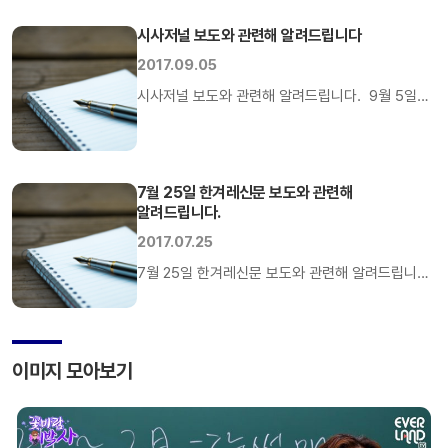
에버랜드 내 호텔 개발은 합병이 있기 훨씬 전인 201
“그동안 사장 인사를 위한 이사회가 3~4차례
2016년도 경영계획과 사업전략을 수립하는 과정에서
시사저널 보도와 관련해 알려드립니다
취소되는 우여곡절 끝에 겨우 열렸다”고
당시 인근에 4개 호텔이 총 800실 규모로 인허가를
보도했습니다. 이는 명백한 오보입니다. 삼성물산은
2017.09.05
회사는 호텔 건립은 보류했으나 신원리 주변의 수종 갱
그동안 이사회가 취소되거나 연기된 적이 단 한
시사저널 보도와 관련해 알려드립니다. 9월 5일자
삼성물산 커뮤니케이션팀
차례도 없습니다. 또 한겨레 신문은 “사장단 인사가
시사저널의「삼성물산, 서울 강남 재건축 불법 수주
늦어진 원인은 내부 반발 때문으로 알려진다”고
의혹」기사에 대해 정확한 사실 관계를
[…]
알려드립니다. 강남 대치청실 아파트(래미안 대치
7월 25일 한겨레신문 보도와 관련해
팰리스)는 ‘00년 수주한 이후 시공사 선정과 관련한
알려드립니다.
민원이 제기되어 ‘12년, ‘15년 두차례 검찰 조사에서
2017.07.25
무혐의 처분으로 종결된 바 있습니다. 이후
대치청실 아파트는 재건축이 진행되어 ‘15년 9월
7월 25일 한겨레신문 보도와 관련해 알려드립니다.
이미 입주가 완료되었습니다. 또한 개포시영
한겨레는 7월 25일자 신문에서 ‘패션 대기업 갑질
아파트(래미안 […]
못참겠다-성난 중소업체들’이라는 제목의 기사를
게재했습니다. 이 기사는 ‘삼성물산 패션부문이
이미지 모아보기
협력업체에게 재고 반품을 강요하고 대금을
일방적으로 청구했다’고 되어 있습니다. 그러나
정확한 진실이 규명되기도 전에 협력업체의